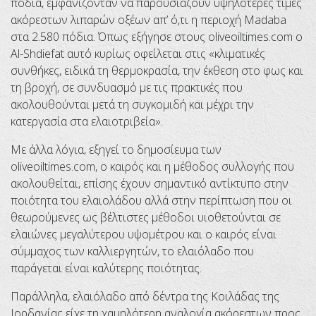
πόδια, εμφανίζονταν να παρουσιάζουν υψηλότερες τιμές
ακόρεστων λιπαρών οξέων απ’ ό,τι η περιοχή Madaba
στα 2.580 πόδια. Όπως εξήγησε στους oliveoiltimes.com o
Al-Shdiefat αυτό κυρίως οφείλεται στις «κλιματικές
συνθήκες, ειδικά τη θερμοκρασία, την έκθεση στο φως και
τη βροχή, σε συνδυασμό με τις πρακτικές που
ακολουθούνται μετά τη συγκομιδή και μέχρι την
κατεργασία στα ελαιοτριβεία».
Με άλλα λόγια, εξηγεί το δημοσίευμα των
oliveoiltimes.com, ο καιρός και η μέθοδος συλλογής που
ακολουθείται, επίσης έχουν σημαντικό αντίκτυπο στην
ποιότητα του ελαιολάδου αλλά στην περίπτωση που οι
θεωρούμενες ως βέλτιστες μέθοδοι υιοθετούνται σε
ελαιώνες μεγαλύτερου υψομέτρου και ο καιρός είναι
σύμμαχος των καλλιεργητών, το ελαιόλαδο που
παράγεται είναι καλύτερης ποιότητας.
Παράλληλα, ελαιόλαδο από δέντρα της Κοιλάδας της
Ιορδανίας είχε τη χαμηλότερη αναλογία ακόρεστων προς