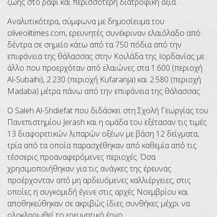
ζωής στο ράφι και περισσότερη διατροφική αξία.
Αναλυτικότερα, σύμφωνα με δημοσίευμα του
οliveoiltimes.com, ερευνητές συνέκριναν ελαιόλαδο από
δέντρα σε σημείο κάτω από τα 750 πόδια από την
επιφάνεια της θάλασσας στην Κοιλάδα της Ιορδανίας με
άλλο που προερχόταν από ελαιώνες στα 1.600 (περιοχή
Al-Subaihi), 2.230 (περιοχή Kufaranja) και 2.580 (περιοχή
Madaba) μέτρα πάνω από την επιφάνεια της θάλασσας.
O Saleh Al-Shdiefat που διδάσκει στη Σχολή Γεωργίας του
Πανεπιστημίου Jerash και η ομάδα του εξέτασαν τις τιμές
13 διαφορετικών λιπαρών οξέων με βάση 12 δείγματα,
τρία από τα οποία παρασχέθηκαν από καθεμία από τις
τέσσερις προαναφερόμενες περιοχές. Όσα
χρησιμοποιήθηκαν για τις ανάγκες της έρευνας
προέρχονταν από μη αρδευόμενες καλλιέργειες, στις
οποίες η συγκομιδή έγινε στις αρχές Νοεμβρίου και
αποθηκεύθηκαν σε ακριβώς ίδιες συνθήκες μέχρι να
ολοκληρωθεί το ερευνητικό έργο.