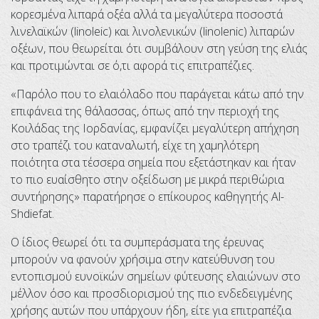
κορεσμένα λιπαρά οξέα αλλά τα μεγαλύτερα ποσοστά
λινελαϊκών (linoleic) και λινολενικών (linolenic) λιπαρών
οξέων, που θεωρείται ότι συμβάλουν στη γεύση της ελιάς
και προτιμώνται σε ό,τι αφορά τις επιτραπέζιες.
«Παρόλο που το ελαιόλαδο που παράγεται κάτω από την
επιφάνεια της θάλασσας, όπως από την περιοχή της
Κοιλάδας της Ιορδανίας, εμφανίζει μεγαλύτερη απήχηση
στο τραπέζι του καταναλωτή, είχε τη χαμηλότερη
ποιότητα στα τέσσερα σημεία που εξετάστηκαν και ήταν
το πιο ευαίσθητο στην οξείδωση με μικρά περιθώρια
συντήρησης» παρατήρησε ο επίκουρος καθηγητής Al-
Shdiefat.
Ο ίδιος θεωρεί ότι τα συμπεράσματα της έρευνας
μπορούν να φανούν χρήσιμα στην κατεύθυνση του
εντοπισμού ευνοϊκών σημείων φύτευσης ελαιώνων στο
μέλλον όσο και προσδιορισμού της πιο ενδεδειγμένης
χρήσης αυτών που υπάρχουν ήδη, είτε για επιτραπέζια