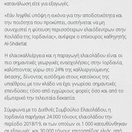
κατανάλωση είτε για εξαγωγές.
«Εάν ληφθεί υπόψη η εικόνα για την αποδοτικότητα και
την ποιότητα που προκύπτει, συστήνεται να μη
συνεχιστεί η φύτευση περισσότερων ελαιόδεντρων στην
Κοιλάδα της Ιορδανίας», ανέφερε ο επίκουρος καθηγητής
Al-Shdiefat.
Η ελαιοκαλλιέργεια και η παραγωγή ελαιολάδου είναι οι
πιο σημαντικές γεωργικές ενασχολήσεις στην Ιορδανία,
καλύπτοντας γύρω στο 24% της καλλιεργούμενης
έκτασης, δίνοντας εισόδημα στους κατοίκους της
υπαίθρου, με τον κλάδο να έχει γνωρίσει σημαντικές
επενδύσεις τόσο από εγχώριους φορείς όσο και από το
εξωτερικό την τελευταία δεκαετία.
Σύμφωνα με το Διεθνές Συμβούλιο Ελαιολάδου, η
Ιορδανία παρήγαγε 24.000 τόνους ελαιολάδου την
περίοδο 2018/19, εκ των οποίων οι 1.000 κατευθύνθηκαν
σε εξαγωγές, και 30.000 τόνους επιτραπέζιας ελιάς, από