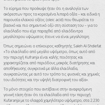
Το εύρημα που προέκυψε ήταν ότι η αναλογία των
ακόρεστων προς τα κορεσμένα λιπαρά οξέα – και ειδικά η
παρουσία ελαϊκού οξέος (oleic acid) που θεωρείται το
βασικό και πιο σημαντικό οξύ στη σύσταση του – για το
ελαιόλαδο που είχε παραχθεί από ελαιόδεντρα
μεγαλύτερου υψώματος έτεινε να είναι μεγαλύτερη.
Όπως σημειώνει ο επίκουρος καθηγητής Saleh Al-Shdiefat
«Το ελαιόλαδο από μεγάλο υψόμετρο, όπως αυτό από
την περιοχή Kufranja είναι καλής ποιότητας και
χαρακτηρίζεται από περιόδους μακράς διατήρησης και
αποθήκευσης συγκριτικά με άλλα ελαιόλαδα,
συγκρατώντας με αυτό τον τρόπο τις φυσικές και χημικές
του ιδιότητες και την υψηλή διατροφική του αξία».
Το μόνο στοιχείο που αντέβαινε στην αναφερόμενη
γενική τάση ήταν ότι τα ελαιόλαδα από την περιοχή
Kufaranja με το ελαφρά χαμηλότερο υψόμετρο, στα 2.230